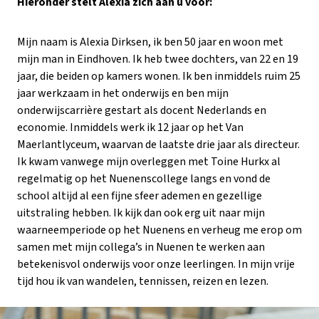
Hieronder
stelt Alexia zich aan u voor:
Mijn naam is Alexia Dirksen, ik ben 50 jaar en woon met
mijn man in Eindhoven. Ik heb twee dochters, van 22 en 19
jaar, die beiden op kamers wonen. Ik ben inmiddels ruim 25
jaar werkzaam in het onderwijs en ben mijn
onderwijscarrière gestart als docent Nederlands en
economie. Inmiddels werk ik 12 jaar op het Van
Maerlantlyceum, waarvan de laatste drie jaar als directeur.
Ik kwam vanwege mijn overleggen met Toine Hurkx al
regelmatig op het Nuenenscollege langs en vond de
school altijd al een fijne sfeer ademen en gezellige
uitstraling hebben. Ik kijk dan ook erg uit naar mijn
waarneemperiode op het Nuenens en verheug me erop om
samen met mijn collega’s in Nuenen te werken aan
betekenisvol onderwijs voor onze leerlingen. In mijn vrije
tijd hou ik van wandelen, tennissen, reizen en lezen.