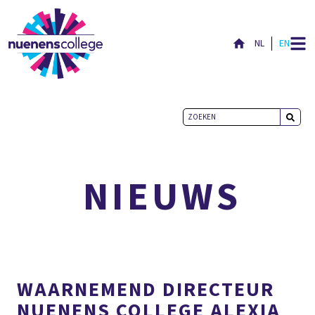
NL
EN
ACTUEEL
NIEUWS
WAARNEMEND DIRECTEUR
NUENENS COLLEGE ALEXIA