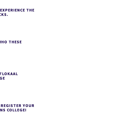
EXPERIENCE THE
CKS.
WHO THESE
FLOKAAL
GE
: REGISTER YOUR
ENS COLLEGE!