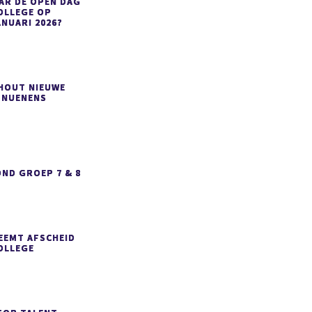
AR DE OPEN DAG
OLLEGE OP
ANUARI 2026?
SHOUT NIEUWE
 NUENENS
ND GROEP 7 & 8
EEMT AFSCHEID
OLLEGE