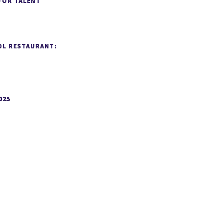
FOR TALENT
OL RESTAURANT:
025