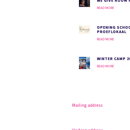
WE GIVE ROOM 
READ MORE
OPENING SCHO
PROEFLOKAAL
READ MORE
WINTER CAMP 2
READ MORE
Mailing address
Magister
Postbus 30
Office 365
5670 AA Nuenen
Practical info