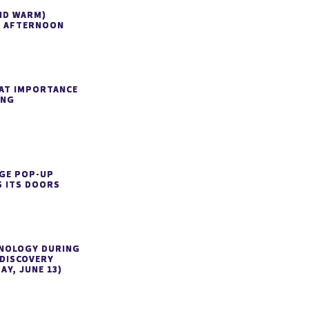
ND WARM)
 AFTERNOON
AT IMPORTANCE
ING
GE POP-UP
 ITS DOORS
HNOLOGY DURING
 DISCOVERY
AY, JUNE 13)