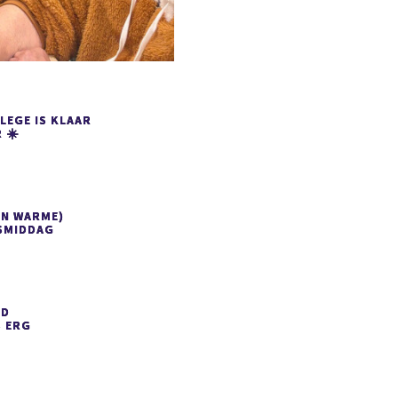
LEGE IS KLAAR
 ☀️
EN WARME)
SMIDDAG
ED
S
ERG