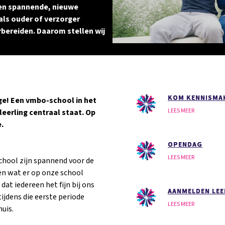
een spannende, nieuwe
 als ouder of verzorger
rbereiden. Daarom stellen wij
KOM KENNISMA
ge! Een vmbo-school in het
LEES MEER
leerling centraal staat. Op
.
OPENDAG
LEES MEER
chool zijn spannend voor de
en wat er op onze school
dat iedereen het fijn bij ons
AANMELDEN LEE
ijdens die eerste periode
LEES MEER
huis.