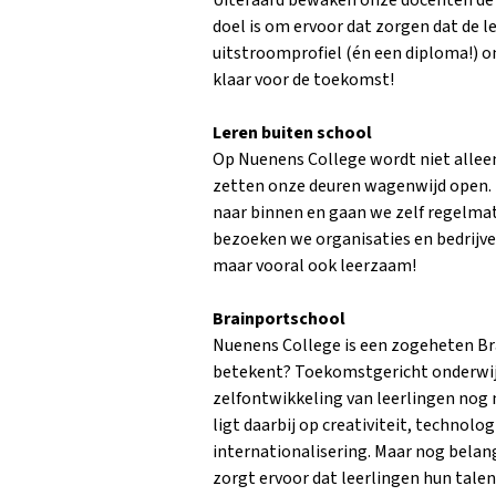
Uiteraard bewaken onze docenten de l
doel is om ervoor dat zorgen dat de l
uitstroomprofiel (én een diploma!) o
klaar voor de toekomst!
Leren buiten school
Op Nuenens College wordt niet alleen
zetten onze deuren wagenwijd open. 
naar binnen en gaan we zelf regelmat
bezoeken we organisaties en bedrijven
maar vooral ook leerzaam!
Brainportschool
Nuenens College is een zogeheten Br
betekent? Toekomstgericht onderwijs
zelfontwikkeling van leerlingen nog 
ligt daarbij op creativiteit, technol
internationalisering. Maar nog belan
zorgt ervoor dat leerlingen hun tale