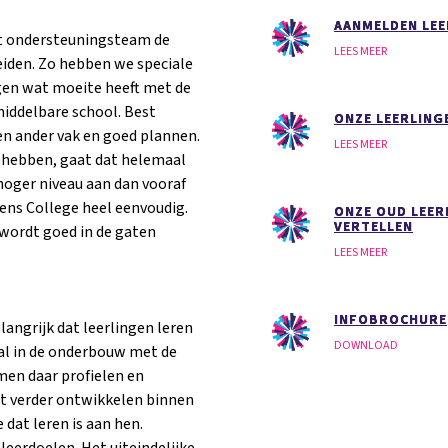
AANMELDEN LEE
et ondersteuningsteam de
LEES MEER
eiden. Zo hebben we speciale
ngen wat moeite heeft met de
middelbare school. Best
ONZE LEERLING
een ander vak en goed plannen.
LEES MEER
 hebben, gaat dat helemaal
hoger niveau aan dan vooraf
ns College heel eenvoudig.
ONZE OUD LEER
VERTELLEN
wordt goed in de gaten
LEES MEER
INFOBROCHURE
angrijk dat leerlingen leren
DOWNLOAD
al in de onderbouw met de
omen daar profielen en
cht verder ontwikkelen binnen
 dat leren is aan hen.