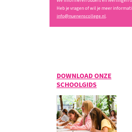
We informeren ouders en leerlingen o
Heb je vragen of wil je meer informat
info@nuenenscollege.nl
.
DOWNLOAD ONZE
SCHOOLGIDS