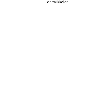
ontwikkelen.
VMBO-B/
BASISBEROEPSGERICHTE
LEERWEG
De basisberoepsgerichte