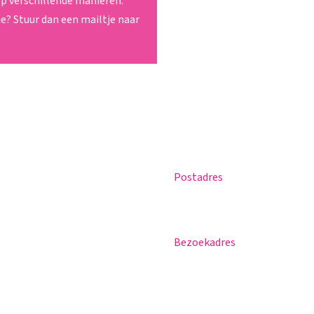
p verschillende manieren.
ie? Stuur dan een mailtje naar
Postadres
Magister
Postbus 30
Office 365
5670 AA Nuenen
Praktische info
Bezoekadres
Agenda
Sportlaan 8
Contact
5671 GR Nuenen
T 040 – 283 15 69