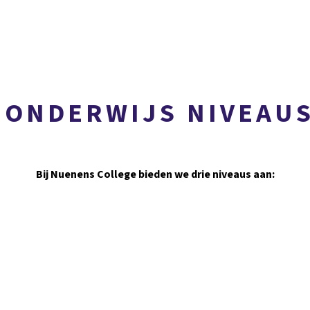
VMBO-B / VMBO-K / VMBO-T
ONDERWIJS NIVEAU
Bij Nuenens College bieden we drie niveaus aan:
VMBO-K/
V
KADERBEROEPSGERICHTE
T
LEERWEG
De kaderberoepsgerichte