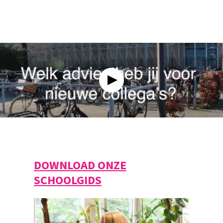
Open sollicitaties zijn ook altijd welkom. Interesse? Neem
dan contact op met de afdeling HRM via
hrm@eckartcollege.nl
. We hopen je snel te ontmoeten!
DOWNLOAD ONZE
SCHOOLGIDS