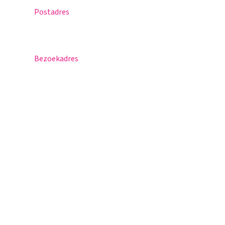
Postadres
Postbus 30
5670 AA Nuenen
Bezoekadres
Sportlaan 8
5671 GR Nuenen
T 040 – 283 15 69
info@nuenenscollege.nl