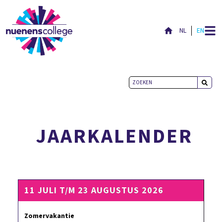
NL
EN
BLIJF-UP-TO-DATE
JAARKALENDER
11 JULI T/M 23 AUGUSTUS 2026
Zomervakantie