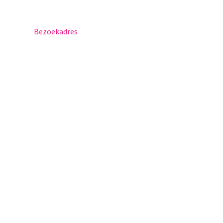
Postbus 30
5670 AA Nuenen
Bezoekadres
Sportlaan 8
5671 GR Nuenen
T 040 – 283 15 69
info@nuenenscollege.nl