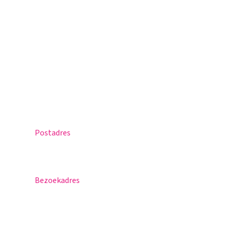
Magister
Office 365
Praktische info
Agenda
Contact
Postadres
Postbus 30
5670 AA Nuenen
Bezoekadres
Sportlaan 8
5671 GR Nuenen
T 040 – 283 15 69