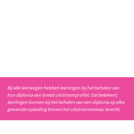
De theoretische leerweg (vmbo-t) is het best te
vergelijken met de oude mavo. Met een diploma
van de theoretische leerweg kunnen leerlingen
op het mbo vakopleidingen op niveau 3 volgen of
middenkader-opleidingen op niveau 4. Een
diploma van de theoretische leerweg geeft ook
toegang tot de havo. Met een extra vak hebben t-
leerlingen toelatingsrecht tot de havo.
Bij alle leerwegen hebben leerlingen bij het behalen van
hun diploma een breed uitstroomprofiel. Dat betekent;
leerlingen kunnen bij het behalen van een diploma op elke
gewenste opleiding binnen het uitstroomniveau terecht.