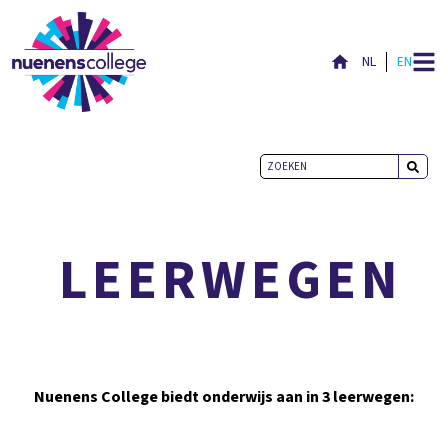
NL
EN
VMBO-B, VMBO-K & VMBO-T
LEERWEGEN
Nuenens College biedt onderwijs aan in 3 leerwegen: