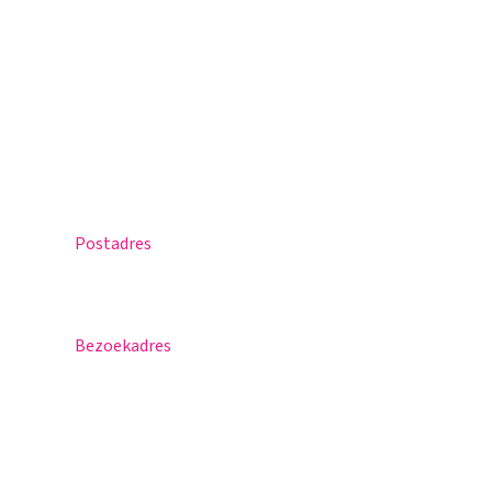
Magister
Office 365
Praktische info
Agenda
Contact
Postadres
Postbus 30
5670 AA Nuenen
Bezoekadres
Sportlaan 8
5671 GR Nuenen
T 040 – 283 15 69
info@nuenenscollege.nl