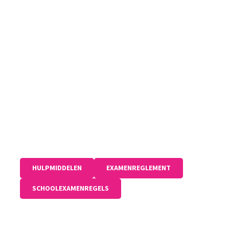
deze praktische examens vlak voor de
meivakantie af.
EXTRA INFORMATIE
Op deze
website
is alle informatie rondom het
CE en CSPE te vinden.
DOWNLOADS
HULPMIDDELEN
EXAMENREGLEMENT
SCHOOLEXAMENREGELS