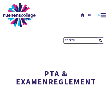
NL
EN
PROGRAMMA’S VAN TOETSING
& EXAMENS
PTA &
EXAMENREGLEMENT