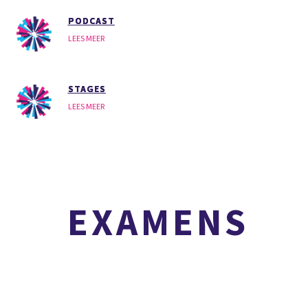
PODCAST
LEES MEER
STAGES
LEES MEER
VMBO
EXAMENS