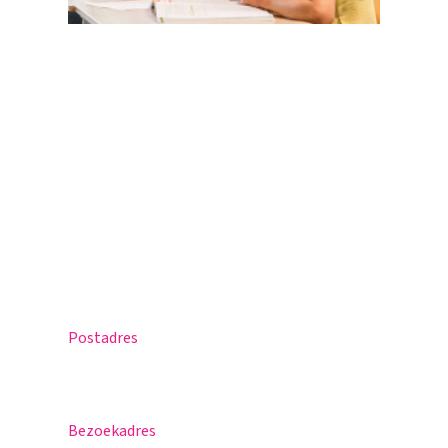
Magister
Office 365
Praktische info
Agenda
Contact
Postadres
Postbus 30
5670 AA Nuenen
Bezoekadres