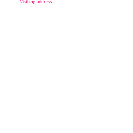
Visiting address
Sportlaan 8
5671 GR Nuenen
T 040 – 283 15 69
info@nuenenscollege.nl