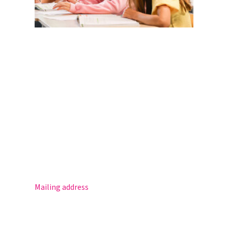
Magister
Office 365
Practical info
Agenda
Contact
Mailing address
Postbus 30
5670 AA Nuenen