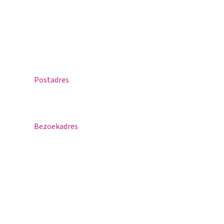
Praktische info
Agenda
Contact
Postadres
Postbus 30
5670 AA Nuenen
Bezoekadres
Sportlaan 8
5671 GR Nuenen
T 040 – 283 15 69
info@nuenenscollege.nl