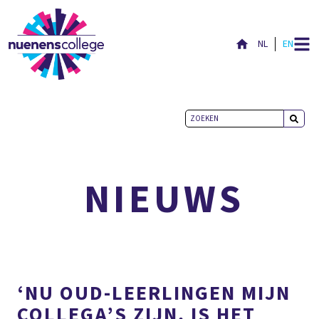
NL
EN
ACTUEEL
NIEUWS
‘NU OUD-LEERLINGEN MIJN
COLLEGA’S ZIJN, IS HET