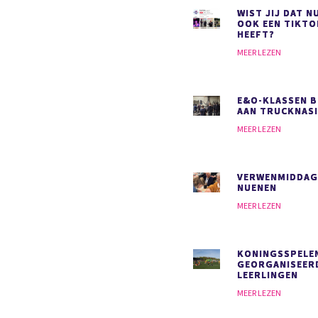
WIST JIJ DAT N
OOK EEN TIKT
HEEFT?
MEER LEZEN
E&O-KLASSEN 
AAN TRUCKNAS
MEER LEZEN
VERWENMIDDAG
NUENEN
MEER LEZEN
KONINGSSPELE
GEORGANISEER
LEERLINGEN
MEER LEZEN