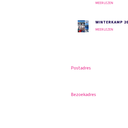
MEER LEZEN
WINTERKAMP 2
MEER LEZEN
Postadres
Magister
Postbus 30
Office 365
5670 AA Nuenen
Praktische info
Bezoekadres
Agenda
Sportlaan 8
Contact
5671 GR Nuenen
T 040 – 283 15 69
info@nuenenscollege.nl