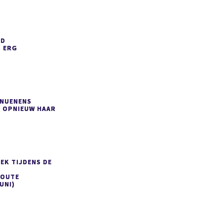
ED
S
ERG
 NUENENS
 OPNIEUW HAAR
EK TIJDENS DE
ROUTE
UNI)