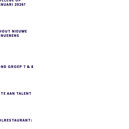
OLLEGE OP
ANUARI 2026?
SHOUT NIEUWE
 NUENENS
ND GROEP 7 & 8
MTE AAN TALENT
OLRESTAURANT: