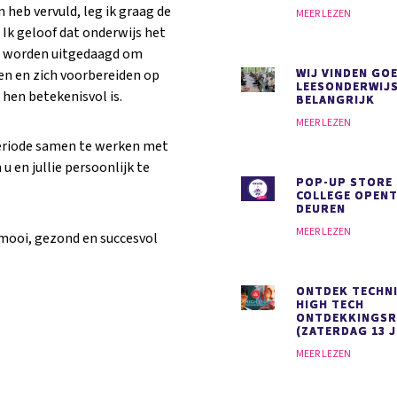
n heb vervuld, leg ik graag de
MEER LEZEN
 Ik geloof dat onderwijs het
en worden uitgedaagd om
WIJ VINDEN GO
ken en zich voorbereiden op
LEESONDERWIJ
hen betekenisvol is.
BELANGRIJK
MEER LEZEN
periode samen te werken met
u en jullie persoonlijk te
POP-UP STORE
COLLEGE OPENT
DEUREN
MEER LEZEN
n mooi, gezond en succesvol
ONTDEK TECHNI
HIGH TECH
ONTDEKKINGS
(ZATERDAG 13 J
MEER LEZEN