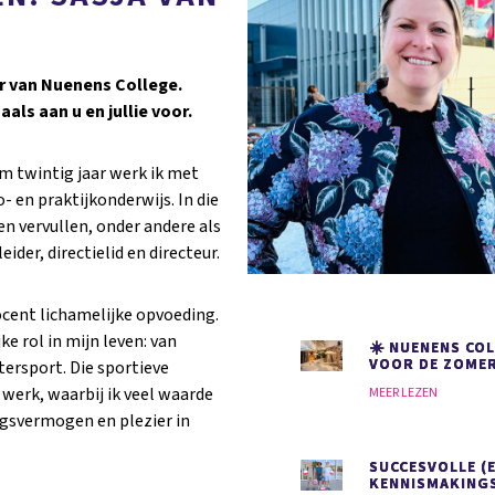
ur van Nuenens College.
als aan u en jullie voor.
im twintig jaar werk ik met
- en praktijkonderwijs. In die
en vervullen, onder andere als
der, directielid en directeur.
cent lichamelijke opvoeding.
e rol in mijn leven: van
☀️ NUENENS COL
VOOR DE ZOMER
ersport. Die sportieve
werk, waarbij ik veel waarde
MEER LEZEN
gsvermogen en plezier in
SUCCESVOLLE (
KENNISMAKING