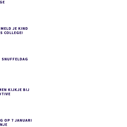
GE
 MELD JE KIND
S COLLEGE!
P SNUFFELDAG
EN KIJKJE BIJ
TIVE
G OP 7 JANUARI
ANJE