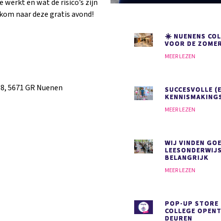
 werkt en wat de risico’s zijn
n kom naar deze gratis avond!
☀️ NUENENS COL
VOOR DE ZOMER
MEER LEZEN
 8, 5671 GR Nuenen
SUCCESVOLLE (
KENNISMAKING
MEER LEZEN
WIJ VINDEN GO
LEESONDERWIJ
BELANGRIJK
MEER LEZEN
POP-UP STORE
COLLEGE OPENT
DEUREN