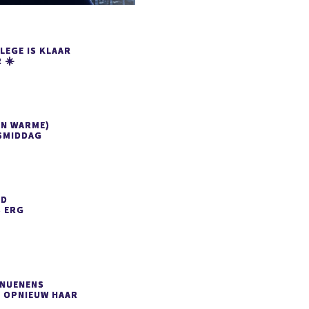
LEGE IS KLAAR
 ☀️
EN WARME)
SMIDDAG
ED
S
ERG
 NUENENS
 OPNIEUW HAAR