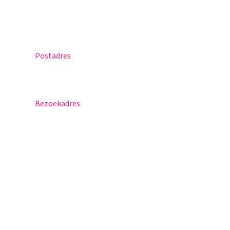
Agenda
Contact
Postadres
Postbus 30
5670 AA Nuenen
Bezoekadres
Sportlaan 8
5671 GR Nuenen
T 040 – 283 15 69
info@nuenenscollege.nl