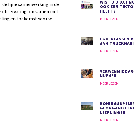
WIST JIJ DAT N
n de fijne samenwerking in de
OOK EEN TIKT
volle ervaring om samen met
HEEFT?
eling en toekomst van uw
MEER LEZEN
E&O-KLASSEN 
AAN TRUCKNAS
MEER LEZEN
VERWENMIDDAG
NUENEN
MEER LEZEN
KONINGSSPELE
GEORGANISEER
LEERLINGEN
MEER LEZEN