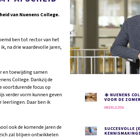
heid van Nuenens College.
noemd ben tot rector van het
ik, na drie waardevolle jaren,
er en toewijding samen
ens College. Dankzij de
de voortdurende focus op
ijs verder vorm kunnen geven
☀️ NUENENS COL
VOOR DE ZOMER
 leerlingen. Daar ben ik
MEER LEZEN
chool ook de komende jaren de
SUCCESVOLLE (
KENNISMAKING
zich zal blijven ontwikkelen