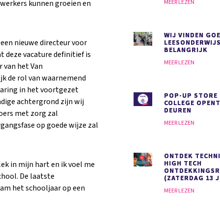
ewerkers kunnen groeien en
MEER LEZEN
WIJ VINDEN GO
 een nieuwe directeur voor
LEESONDERWIJ
BELANGRIJK
deze vacature definitief is
MEER LEZEN
ur van het Van
ijk de rol van waarnemend
varing in het voortgezet
POP-UP STORE
dige achtergrond zijn wij
COLLEGE OPENT
DEUREN
koers met zorg zal
MEER LEZEN
rgangsfase op goede wijze zal
ONTDEK TECHNI
HIGH TECH
ek in mijn hart en ik voel me
ONTDEKKINGS
hool. De laatste
(ZATERDAG 13 J
am het schooljaar op een
MEER LEZEN