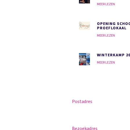
MEER LEZEN
OPENING SCHO
PROEFLOKAAL
MEER LEZEN
WINTERKAMP 2
MEER LEZEN
Postadres
Magister
Postbus 30
Office 365
5670 AA Nuenen
Praktische info
Bezoekadres