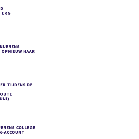
ED
S
ERG
 NUENENS
 OPNIEUW HAAR
EK TIJDENS DE
ROUTE
UNI)
UENENS COLLEGE
OK-ACCOUNT