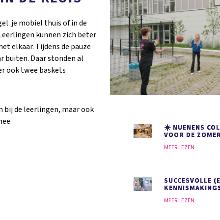
l: je mobiel thuis of in de
! Leerlingen kunnen zich beter
et elkaar. Tijdens de pauze
r buiten. Daar stonden al
 er ook twee baskets
n bij de leerlingen, maar ook
mee.
☀️ NUENENS COL
VOOR DE ZOMER
MEER LEZEN
SUCCESVOLLE (
KENNISMAKING
MEER LEZEN