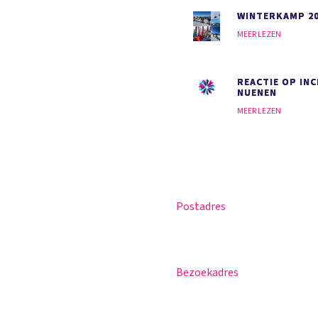
WINTERKAMP 2
MEER LEZEN
REACTIE OP INC
NUENEN
MEER LEZEN
Postadres
Magister
Postbus 30
Office 365
5670 AA Nuenen
Praktische info
Bezoekadres
Agenda
Sportlaan 8
Contact
5671 GR Nuenen