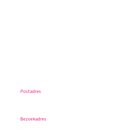
Magister
Office 365
Praktische info
Agenda
Contact
Postadres
Postbus 30
5670 AA Nuenen
Bezoekadres
Sportlaan 8