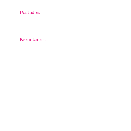
Postadres
Postbus 30
5670 AA Nuenen
Bezoekadres
Sportlaan 8
5671 GR Nuenen
T 040 – 283 15 69
info@nuenenscollege.nl