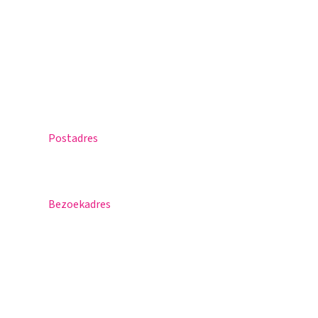
Office 365
Praktische info
Agenda
Contact
Postadres
Postbus 30
5670 AA Nuenen
Bezoekadres
Sportlaan 8
5671 GR Nuenen
T 040 – 283 15 69
info@nuenenscollege.nl