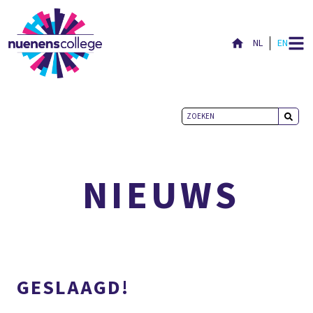
NL
EN
ACTUEEL
NIEUWS
GESLAAGD!