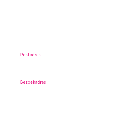
Office 365
Praktische info
Agenda
Contact
Postadres
Postbus 30
5670 AA Nuenen
Bezoekadres
Sportlaan 8
5671 GR Nuenen
T 040 – 283 15 69
info@nuenenscollege.nl