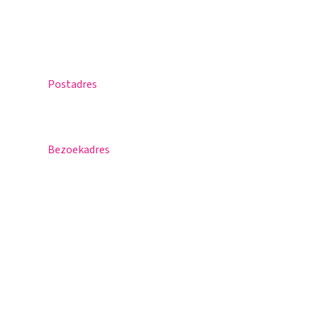
Agenda
Contact
Postadres
Postbus 30
5670 AA Nuenen
Bezoekadres
Sportlaan 8
5671 GR Nuenen
T 040 – 283 15 69
info@nuenenscollege.nl