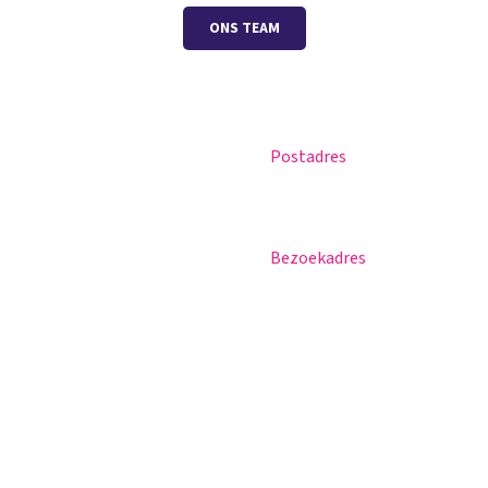
ONS TEAM
Postadres
Magister
Postbus 30
Office 365
5670 AA Nuenen
Praktische info
Bezoekadres
Agenda
Sportlaan 8
Contact
5671 GR Nuenen
T 040 – 283 15 69
info@nuenenscollege.nl