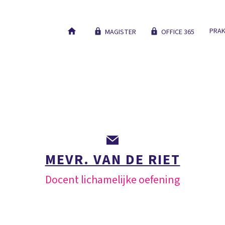
PRAK
MAGISTER
OFFICE 365
ONS ONDERWIJS
NIEUWE LEERLINGEN
WERKEN BIJ
MEVR. VAN DE RIET
Docent lichamelijke oefening