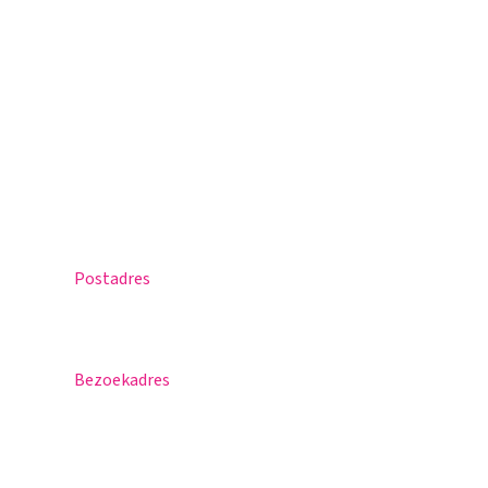
Magister
Office 365
Praktische info
Agenda
Contact
Postadres
Postbus 30
5670 AA Nuenen
Bezoekadres
Sportlaan 8
5671 GR Nuenen
T 040 – 283 15 69