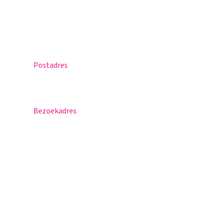
Agenda
Contact
Postadres
Postbus 30
5670 AA Nuenen
Bezoekadres
Sportlaan 8
5671 GR Nuenen
T 040 – 283 15 69
info@nuenenscollege.nl