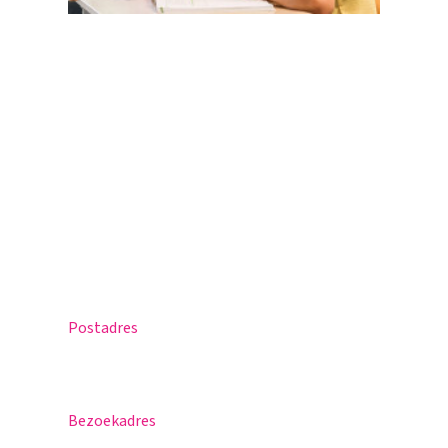
Magister
Office 365
Praktische info
Agenda
Contact
Postadres
Postbus 30
5670 AA Nuenen
Bezoekadres