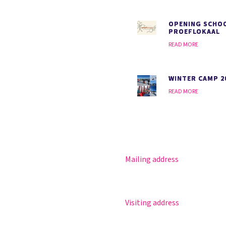
OPENING SCHO
PROEFLOKAAL
READ MORE
WINTER CAMP 2
READ MORE
Mailing address
Magister
Postbus 30
Office 365
5670 AA Nuenen
Practical info
Visiting address
Agenda
Sportlaan 8