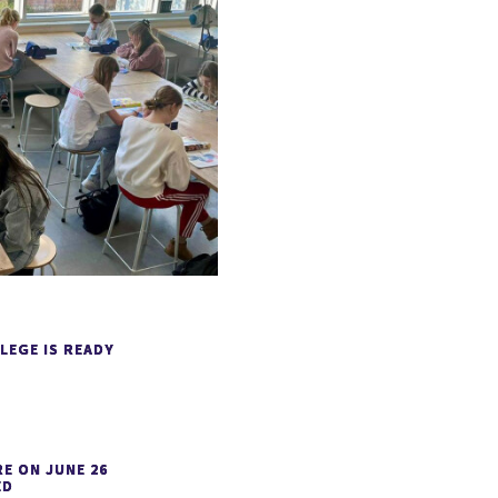
LEGE IS READY
E ON JUNE 26
ED