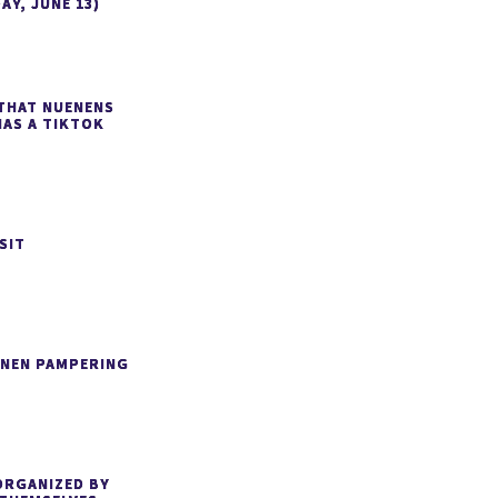
AY, JUNE 13)
THAT NUENENS
HAS A TIKTOK
SIT
ENEN PAMPERING
ORGANIZED BY