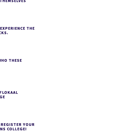
 THEMSELVES
EXPERIENCE THE
CKS.
WHO THESE
FLOKAAL
GE
: REGISTER YOUR
ENS COLLEGE!