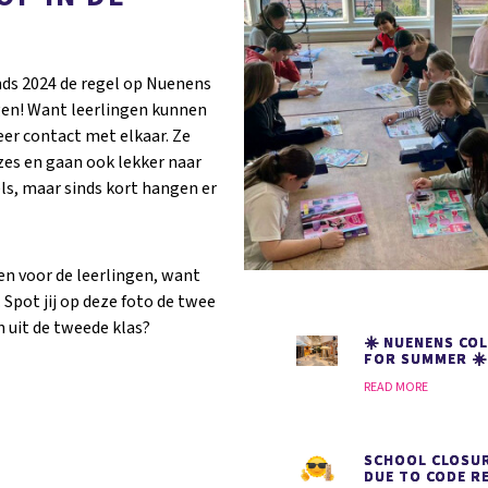
sinds 2024 de regel op Nuenens
lgen! Want leerlingen kunnen
er contact met elkaar. Ze
zes en gaan ook lekker naar
ls, maar sinds kort hangen er
een voor de leerlingen, want
Spot jij op deze foto de twee
 uit de tweede klas?
☀️ NUENENS COL
FOR SUMMER ☀️
READ MORE
SCHOOL CLOSUR
DUE TO CODE R