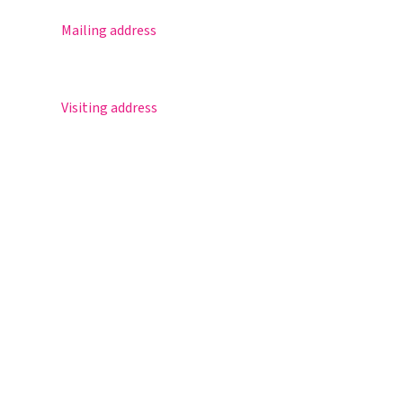
Mailing address
Postbus 30
5670 AA Nuenen
Visiting address
Sportlaan 8
5671 GR Nuenen
T 040 – 283 15 69
info@nuenenscollege.nl