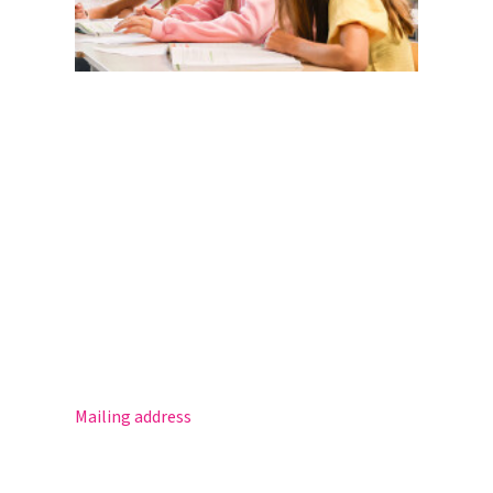
Magister
Office 365
Practical info
Agenda
Contact
Mailing address
Postbus 30
5670 AA Nuenen