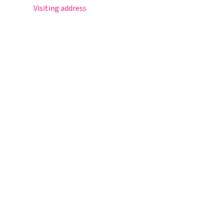
Visiting address
Sportlaan 8
5671 GR Nuenen
T 040 – 283 15 69
info@nuenenscollege.nl