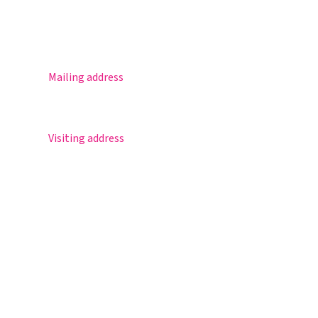
Agenda
Contact
Mailing address
Postbus 30
5670 AA Nuenen
Visiting address
Sportlaan 8
5671 GR Nuenen
T 040 – 283 15 69
info@nuenenscollege.nl