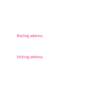
Practical info
Agenda
Contact
Mailing address
Postbus 30
5670 AA Nuenen
Visiting address
Sportlaan 8
5671 GR Nuenen
T 040 – 283 15 69
info@nuenenscollege.nl