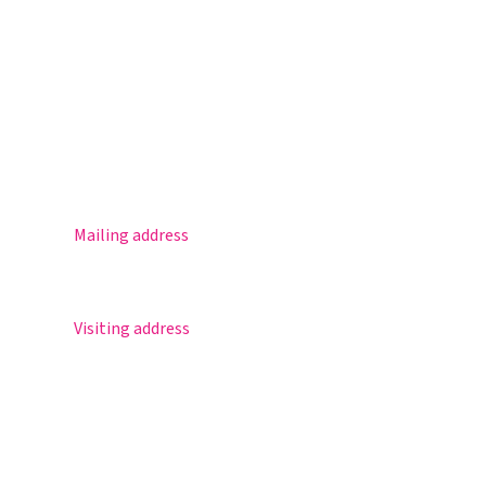
Magister
Office 365
Practical info
Agenda
Contact
Mailing address
Postbus 30
5670 AA Nuenen
Visiting address
Sportlaan 8
5671 GR Nuenen
T 040 – 283 15 69
info@nuenenscollege.nl