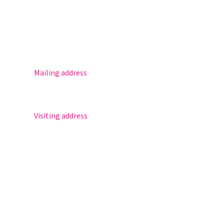
Practical info
Agenda
Contact
Mailing address
Postbus 30
5670 AA Nuenen
Visiting address
Sportlaan 8
5671 GR Nuenen
T 040 – 283 15 69
info@nuenenscollege.nl